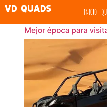
VD QUADS
INICIO
QU
Mejor época para visit