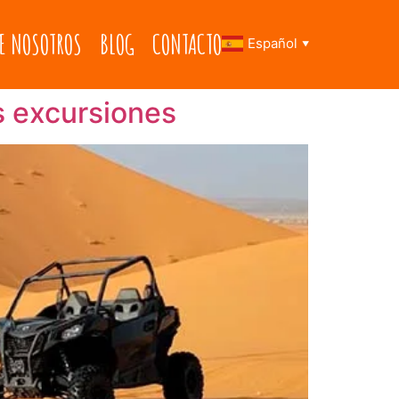
E NOSOTROS
BLOG
CONTACTO
Español
▼
s excursiones