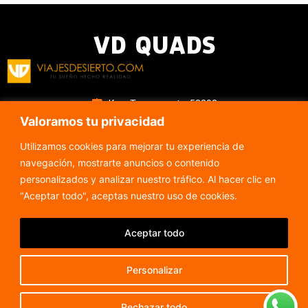
VD QUADS
Ksar Tanamouste, 52202
Valoramos tu privacidad
Merzouga, Marruecos
0667-066799
Utilizamos cookies para mejorar tu experiencia de
viajesdesierto@gmail.com
navegación, mostrarte anuncios o contenido
Todos los días de 9am a 5pm
personalizados y analizar nuestro tráfico. Al hacer clic en
"Aceptar todo", aceptas nuestro uso de cookies.
Alquiler de Quads en Merzouga
Aceptar todo
Alquiler de Buggies en Merzouga
Galería de fotos
Personalizar
Sobre nosotros
Rechazar todo