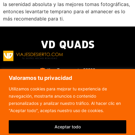
la serenidad absoluta y las mejores tomas fotográficas,
entonces levantarte temprano para el amanecer es lo
más recomendable para ti.
VD QUADS
Ksar Tanamouste, 52202
Valoramos tu privacidad
Merzouga, Marruecos
0667-066799
Utilizamos cookies para mejorar tu experiencia de
viajesdesierto@gmail.com
navegación, mostrarte anuncios o contenido
Todos los días de 9am a 5pm
personalizados y analizar nuestro tráfico. Al hacer clic en
"Aceptar todo", aceptas nuestro uso de cookies.
Alquiler de Quads en Merzouga
Aceptar todo
Alquiler de Buggies en Merzouga