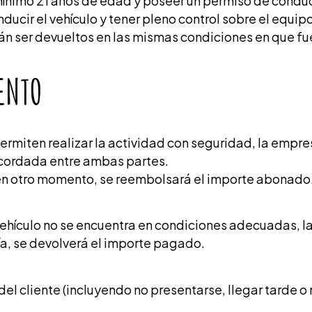
ínimo 21 años de edad y poseer un permiso de conducc
nducir el vehículo y tener pleno control sobre el equip
rán ser devueltos en las mismas condiciones en que f
ENTO
ermiten realizar la actividad con seguridad, la empres
cordada entre ambas partes.
la en otro momento, se reembolsará el importe abonado
ehículo no se encuentra en condiciones adecuadas, la
ía, se devolverá el importe pagado.
el cliente (incluyendo no presentarse, llegar tarde o 