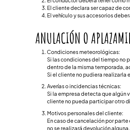
El conductor deberá tener como m
El cliente declara ser capaz de co
El vehículo y sus accesorios debe
ANULACIÓN O APLAZAMI
Condiciones meteorológicas:
Si las condiciones del tiempo no p
dentro de la misma temporada, a
Si el cliente no pudiera realizar
Averías o incidencias técnicas:
Si la empresa detecta que algún v
cliente no pueda participar otro d
Motivos personales del cliente:
En caso de cancelación por parte d
no se realizará devolución alguna.