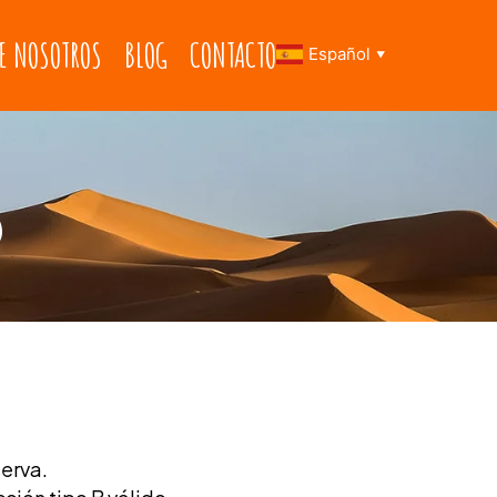
E NOSOTROS
BLOG
CONTACTO
Español
▼
s
serva.