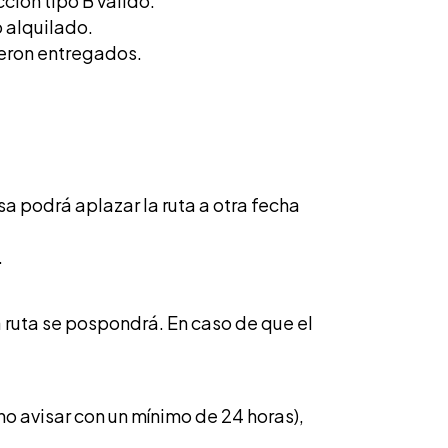
ión tipo B válido.
o alquilado.
ueron entregados.
a podrá aplazar la ruta a otra fecha
.
 ruta se pospondrá. En caso de que el
no avisar con un mínimo de 24 horas),