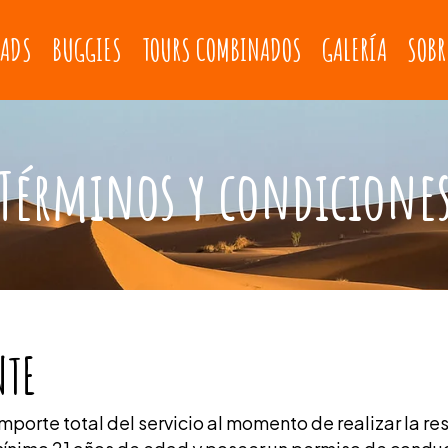
ADS
BUGGIES
TOURS COMBINADOS
GALERÍA
SOBR
Términos y condicione
NTE
mporte total del servicio al momento de realizar la re