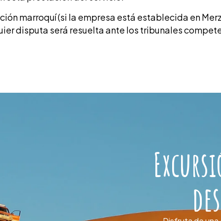
lación marroquí (si la empresa está establecida en Merz
er disputa será resuelta ante los tribunales compet
Excurs
de
Disfruta de una 