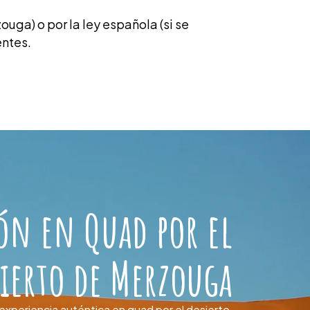
ouga) o por la ley española (si se
entes.
ión en Quad por el
sierto de Merzouga
experiencia auténtica en quad por el desierto,